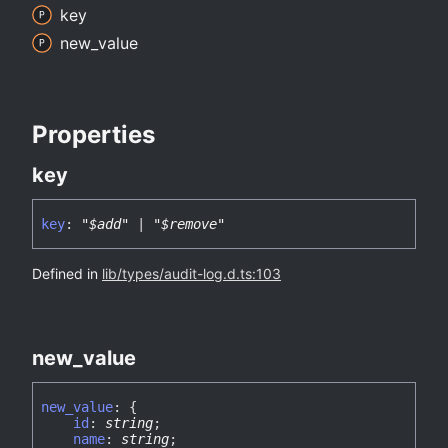
key
new_
value
Properties
key
key
:
"$add"
|
"$remove"
Defined in
lib/types/audit-log.d.ts:103
new_
value
new_
value
:
{
id
:
string
;
name
:
string
;