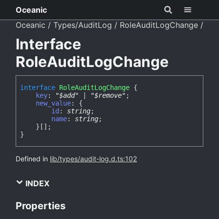
Oceanic
Oceanic
Types/AuditLog
RoleAuditLogChange
Interface
RoleAuditLogChange
interface
RoleAuditLogChange
{
key
:
"$add"
|
"$remove"
;
new_value
:
{
id
:
string
;
name
:
string
;
}
[]
;
}
Defined in
lib/types/audit-log.d.ts:102
INDEX
Properties